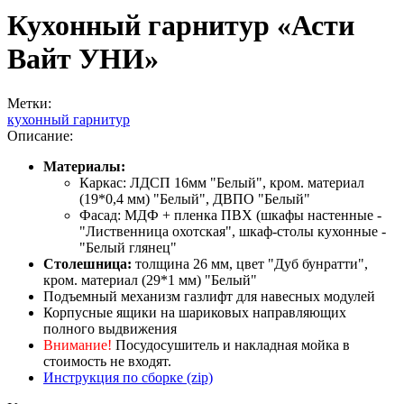
Кухонный гарнитур «Асти
Вайт УНИ»
Метки:
кухонный гарнитур
Описание:
Материалы:
Каркас: ЛДСП 16мм "Белый", кром. материал
(19*0,4 мм) "Белый", ДВПО "Белый"
Фасад: МДФ + пленка ПВХ (шкафы настенные -
"Лиственница охотская", шкаф-столы кухонные -
"Белый глянец"
Столешница:
толщина 26 мм, цвет "Дуб бунратти",
кром. материал (29*1 мм) "Белый"
Подъемный механизм газлифт для навесных модулей
Корпусные ящики на шариковых направляющих
полного выдвижения
Внимание!
Посудосушитель и накладная мойка в
стоимость не входят.
Инструкция по сборке (zip)