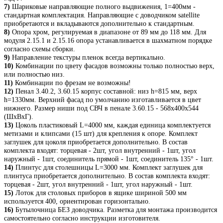
7)
Шариковые направляющие полного выдвижения, 1=400мм -
стандартная комплектация. Направляющие с доводчиком satellite
приобретаются и вкладываются дополнительно к стандартным.
8)
Опора хром, регулируемая в диапазоне от 89 мм до 118 мм. Для
модуля 2.15.1 и 2.15.16 опора устанавливается в шахматном порядке
согласно схемы сборки.
9)
Направление текстуры пленок всегда вертикально.
10)
Комбинации по цвету фасадов возможны только полностью верх,
или полностью низ.
11)
Комбинации по фрезам не возможны!
12)
Пенал 3.40.2, 3.60.15 корпус составной: низ h=815 мм, верх
h=1330мм. Верхний фасад по умолчанию изготавливается в цвет
нижнего. Размер ниши под СВЧ в пенале 3.60.15 - 568х400х544
(ШхВхГ).
13)
Цоколь пластиковый L=4000 мм, каждая единица комплектуется
метизами и клипсами (15 шт) для крепления к опоре. Комплект
заглушек для цоколя приобретается дополнительно. В состав
комплекта входят: торцевая - 2шт, угол внутренний - 1шт, угол
наружный - 1шт, соединитель прямой - 1шт, соединитель 135° - 1шт.
14)
Плинтус для столешницы L=3000 мм. Комплект заглушек для
плинтуса приобретается дополнительно. В состав комплекта входят:
торцевая - 2шт, угол внутренний - 1шт, угол наружный - 1шт.
15)
Лоток для столовых приборов в ящике шириной 500 мм
используется 400, ориентирован горизонтально.
16)
Бутылочница БЕЗ доводчика. Разметка для монтажа производится
самостоятельно согласно инструкции изготовителя.