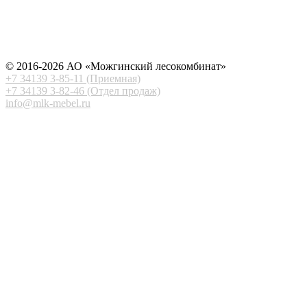
© 2016-2026 АО «Можгинский лесокомбинат»
+7 34139 3-85-11 (Приемная)
+7 34139 3-82-46 (Отдел продаж)
info@mlk-mebel.r
u