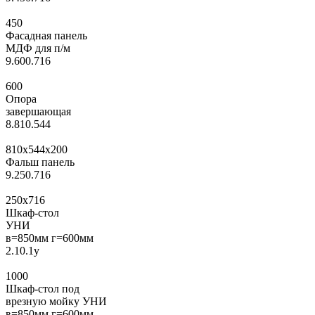
450
Фасадная панель
МДФ для п/м
9.600.716
600
Опора
завершающая
8.810.544
810x544x200
Фальш панель
9.250.716
250x716
Шкаф-стол
УНИ
в=850мм г=600мм
2.10.1у
1000
Шкаф-стол под
врезную мойку УНИ
в=850мм г=600мм