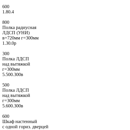
600
1.80.4
800
Полка радиусная
ЛДСП (УНИ)
в=720мм г=300мм
1.30.0р
300
Полка ЛДСП
над вытяжкой
г=300мм
5.500.300в
500
Полка ЛДСП
над вытяжкой
г=300мм
5.600.300в
600
Шкаф настенный
с одной гориз. дверцей