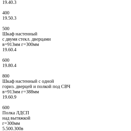
19.40.3
400
19.50.3
500
Шкаф настенный
с двумя стекл. дверцами
в=913мм г=300мм
19.60.4
600
19.80.4
800
Шкаф настенный с одной
гориз. дверцей и полкой под СВЧ
в=913мм г=388мм
19.60.9
600
Полка ЛДСП
над вытяжкой
г=300мм
5.500.300в