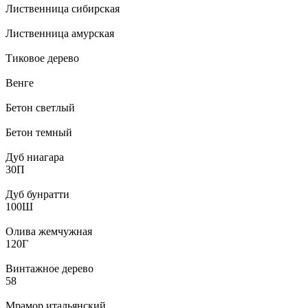
Лиственница сибирская
Лиственница амурская
Тиковое дерево
Венге
Бетон светлый
Бетон темный
Дуб ниагара
30П
Дуб бунратти
100Ш
Олива жемчужная
120Г
Винтажное дерево
58
Мрамор итальянский