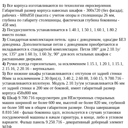
1)
Все корпуса изготавливаются по технологии евросверления.
Габаритный размер корпуса навесных шкафов - 300х720 (без фасада);
рабочих - 600х850 (высота с учетом опоры и столешницы 26 мм,
глубина по габариту столешницы, фактическая глубина боковины -
458 мм).
2)
Посудосушитель устанавливается в 1.40.1, 1.50.1, 1.60.1, 1.80.2
вместо полки.
3)
Стандартная комплектация петель: одна с доводчиком, одна/две БЕЗ
доводчика. Дополнительные петли с доводчиком приобретаются и
вкладываются к стандартной комплектации. Петля 180° для 2.10.1у/
ум; 135° для 1.60.1у, 1.60.3у; 90° для всех остальных шкафов с
распашными дверками.
4)
Ручки всегда горизонтально, за исключением 1.15.1, 1.20.1, 1.15.1,
2.15.16, 2.20.16 - вертикально.
5)
Все нижние шкафы устанавливаются с отступом от задней стенки
86мм за исключением 2.30.0рп(л), 3.40.2, 2.60.00, 3.60.15, 9.700.716 -
устанавливаются вплотную. Модуль 2.10.1у/ум устанавливается 86 мм
от задней стенки и 200 мм от боковой, имеет габаритный размер
корпуса 458х800 мм.
6)
Шкаф 9.700.716 предусмотрен для НЕвстроенных стиральных
машин шириной не более 600 мм, высотой не более 820 мм, глубиной
не более 500 мм в общем габаритном размере. Опора завершающая
8.810.544 - фальш боковина лдсп, используется в случаях установки
посудомоечной машины в начале гарнитура, в конце, либо в угловом
варианте. Фальш панель 9.250.716 - декоративный доборный элемент
МДФ.