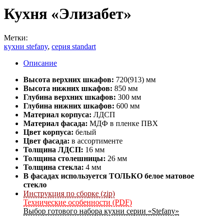
Кухня «Элизабет»
Метки:
кухни stefany
,
серия standart
Описание
Высота верхних шкафов:
720(913) мм
Высота нижних шкафов:
850 мм
Глубина верхних шкафов:
300 мм
Глубина нижних шкафов:
600 мм
Материал корпуса:
ЛДСП
Материал фасада:
МДФ в пленке ПВХ
Цвет корпуса:
белый
Цвет фасада:
в ассортименте
Толщина ЛДСП:
16 мм
Толщина столешницы:
26 мм
Толщина стекла:
4 мм
В фасадах используется ТОЛЬКО белое матовое
стекло
Инструкция по сборке (zip)
Технические особенности (PDF)
Выбор готового набора кухни серии «Stefany»