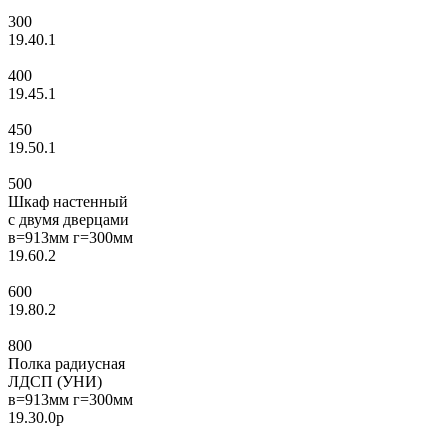
300
19.40.1
400
19.45.1
450
19.50.1
500
Шкаф настенный
с двумя дверцами
в=913мм г=300мм
19.60.2
600
19.80.2
800
Полка радиусная
ЛДСП (УНИ)
в=913мм г=300мм
19.30.0р