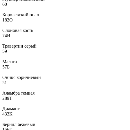
60
Королевский опал
182О
Слоновая кость
74И
Травертин серый
59
Малага
57Б
Оникс коричневый
51
Аламбра темная
289Т
Диамант
433К
Берилл бежевый
156Г