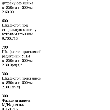
духовку без ящика
в=850мм г=600мм
2.60.00
600
Шкаф-стол под
стиральную машину
в=850мм г=600мм
9.700.716
700
Шкаф-стол приставной
радиусный УНИ
в=850мм г=600мм
2.30.0рп(л)*
300
Шкаф-стол приставной
в=850мм г=600мм
2.30.1зп(л)
300
Фасадная панель
МДФ для п/м
9.450.716