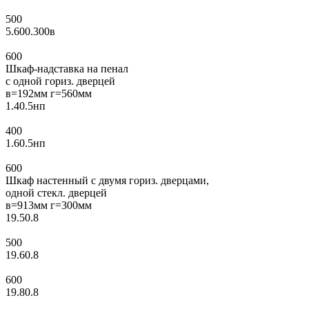
500
5.600.300в
600
Шкаф-надставка на пенал
с одной гориз. дверцей
в=192мм г=560мм
1.40.5нп
400
1.60.5нп
600
Шкаф настенный с двумя гориз. дверцами,
одной стекл. дверцей
в=913мм г=300мм
19.50.8
500
19.60.8
600
19.80.8