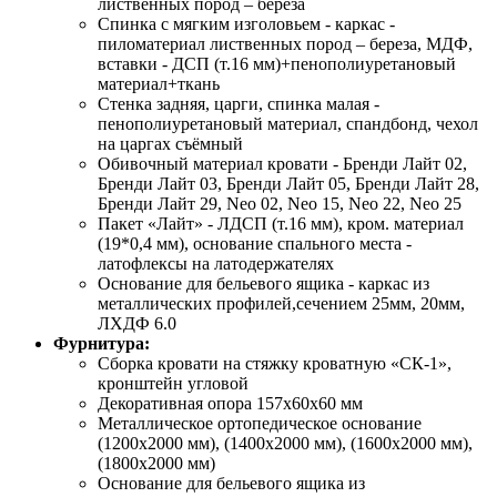
лиственных пород – береза
Спинка с мягким изголовьем - каркас -
пиломатериал лиственных пород – береза, МДФ,
вставки - ДСП (т.16 мм)+пенополиуретановый
материал+ткань
Стенка задняя, царги, спинка малая -
пенополиуретановый материал, спандбонд, чехол
на царгах съёмный
Обивочный материал кровати - Бренди Лайт 02,
Бренди Лайт 03, Бренди Лайт 05, Бренди Лайт 28,
Бренди Лайт 29, Neo 02, Neo 15, Neo 22, Neo 25
Пакет «Лайт» - ЛДСП (т.16 мм), кром. материал
(19*0,4 мм), основание спального места -
латофлексы на латодержателях
Основание для бельевого ящика - каркас из
металлических профилей,сечением 25мм, 20мм,
ЛХДФ 6.0
Фурнитура:
Сборка кровати на стяжку кроватную «СК-1»,
кронштейн угловой
Декоративная опора 157х60х60 мм
Металлическое ортопедическое основание
(1200х2000 мм), (1400х2000 мм), (1600х2000 мм),
(1800х2000 мм)
Основание для бельевого ящика из