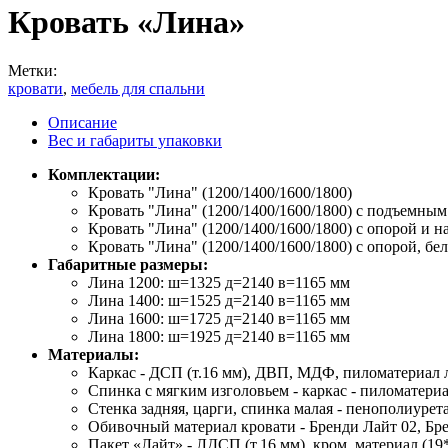
Кровать «Лина»
Метки:
кровати
,
мебель для спальни
Описание
Вес и габариты упаковки
Комплектации:
Кровать "Лина" (1200/1400/1600/1800)
Кровать "Лина" (1200/1400/1600/1800) с подъемны
Кровать "Лина" (1200/1400/1600/1800) с опорой и н
Кровать "Лина" (1200/1400/1600/1800) с опорой, 
Габаритные размеры:
Лина 1200: ш=1325 д=2140 в=1165 мм
Лина 1400: ш=1525 д=2140 в=1165 мм
Лина 1600: ш=1725 д=2140 в=1165 мм
Лина 1800: ш=1925 д=2140 в=1165 мм
Материалы:
Каркас - ДСП (т.16 мм), ДВП, МДФ, пиломатериал 
Спинка с мягким изголовьем - каркас - пиломатер
Стенка задняя, царги, спинка малая - пенополиуре
Обивочный материал кровати - Бренди Лайт 02, Брен
Пакет «Лайт» - ЛДСП (т.16 мм), кром. материал (19