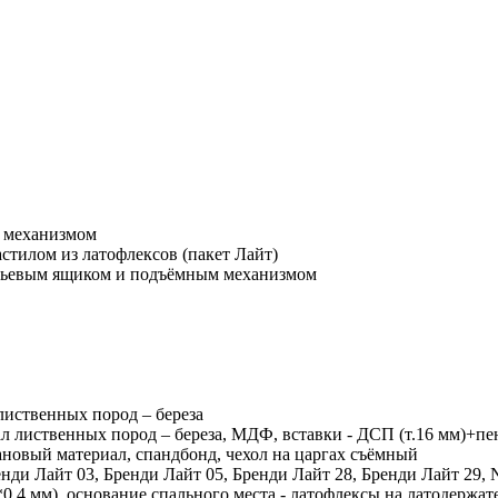
м механизмом
астилом из латофлексов (пакет Лайт)
бельевым ящиком и подъёмным механизмом
лиственных пород – береза
иал лиственных пород – береза, МДФ, вставки - ДСП (т.16 мм)+
тановый материал, спандбонд, чехол на царгах съёмный
ди Лайт 03, Бренди Лайт 05, Бренди Лайт 28, Бренди Лайт 29, N
*0,4 мм), основание спального места - латофлексы на латодержат